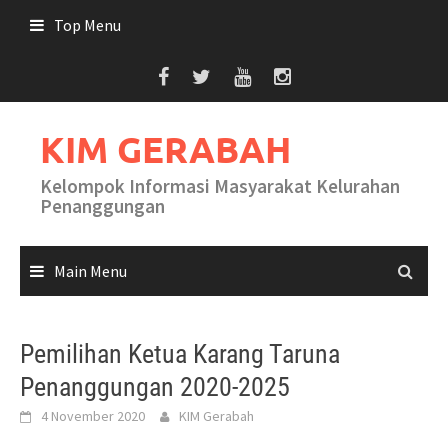
Skip
Top Menu
to
content
KIM GERABAH
Kelompok Informasi Masyarakat Kelurahan
Penanggungan
Main Menu
Pemilihan Ketua Karang Taruna
Penanggungan 2020-2025
4 November 2020
KIM Gerabah