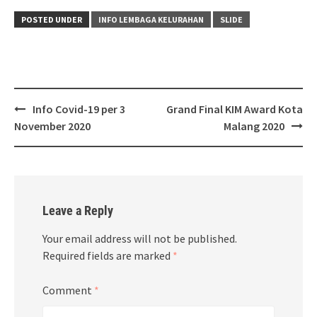
POSTED UNDER
INFO LEMBAGA KELURAHAN
SLIDE
Post
Info Covid-19 per 3
Grand Final KIM Award Kota
navigation
November 2020
Malang 2020
Leave a Reply
Your email address will not be published.
Required fields are marked
*
Comment
*