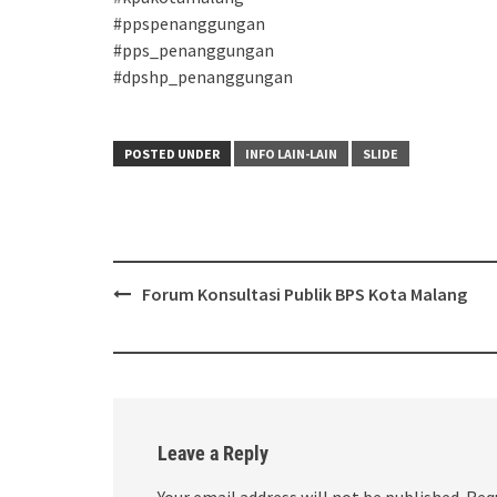
#ppspenanggungan
#pps_penanggungan
#dpshp_penanggungan
POSTED UNDER
INFO LAIN-LAIN
SLIDE
Post
Forum Konsultasi Publik BPS Kota Malang
navigation
Leave a Reply
Your email address will not be published.
Req