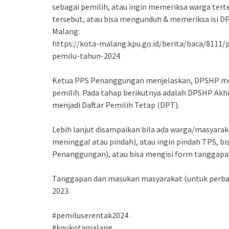
sebagai pemilih, atau ingin memeriksa warga terte
tersebut, atau bisa mengunduh & memeriksa isi D
Malang:
https://kota-malang.kpu.go.id/berita/baca/8111
pemilu-tahun-2024
Ketua PPS Penanggungan menjelaskan, DPSHP me
pemilih. Pada tahap berikutnya adalah DPSHP Akhir,
menjadi Daftar Pemilih Tetap (DPT).
Lebih lanjut disampaikan bila ada warga/masyaraka
meninggal atau pindah), atau ingin pindah TPS, b
Penanggungan), atau bisa mengisi form tanggapan
Tanggapan dan masukan masyarakat (untuk perbaikan
2023.
#pemiluserentak2024
#kpukotamalang