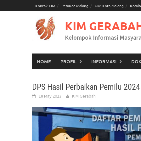
Skip
Kontak KIM
PemKot Malang
KIM Kota Malang
Komin
to
content
KIM GERABA
Kelompok Informasi Masyar
HOME
PROFIL
INFORMASI
DOK
DPS Hasil Perbaikan Pemilu 2024 T
18 May 2023
KIM Gerabah