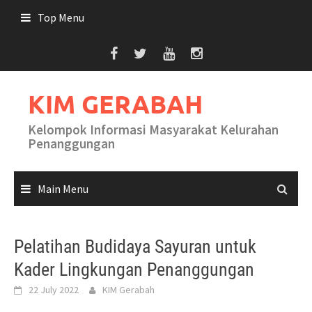
Skip
Top Menu
to
content
KIM GERABAH
Kelompok Informasi Masyarakat Kelurahan
Penanggungan
Main Menu
Pelatihan Budidaya Sayuran untuk
Kader Lingkungan Penanggungan
22 July 2022
KIM Gerabah