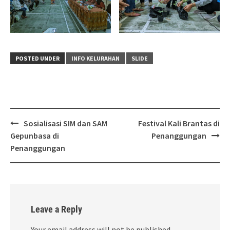
POSTED UNDER
INFO KELURAHAN
SLIDE
Post
Sosialisasi SIM dan SAM
Festival Kali Brantas di
navigation
Gepunbasa di
Penanggungan
Penanggungan
Leave a Reply
Your email address will not be published.