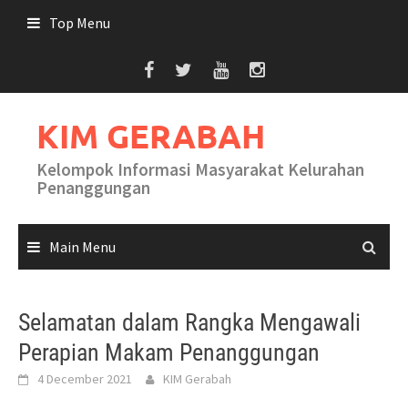
Skip
Top Menu
to
content
KIM GERABAH
Kelompok Informasi Masyarakat Kelurahan
Penanggungan
Main Menu
Selamatan dalam Rangka Mengawali
Perapian Makam Penanggungan
4 December 2021
KIM Gerabah