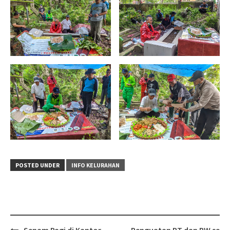
POSTED UNDER
INFO KELURAHAN
Post
Senam Pagi di Kantor
Penguatan RT dan RW se