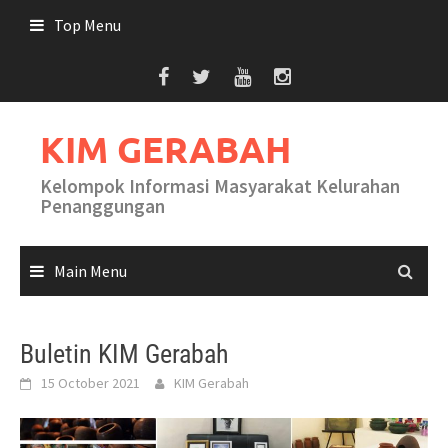
Skip
Top Menu
to
content
KIM GERABAH
Kelompok Informasi Masyarakat Kelurahan
Penanggungan
Main Menu
Buletin KIM Gerabah
15 October 2021
KIM Gerabah