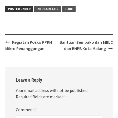
POSTED UNDER
INFO LAIN-LAIN
SLIDE
Post
Kegiatan Posko PPKM
Bantuan Sembako dari MBLC
navigation
Mikro Penanggungan
dan BNPB Kota Malang
Leave a Reply
Your email address will not be published.
Required fields are marked
*
Comment
*