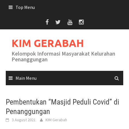
Skip
Top Menu
to
content
KIM GERABAH
Kelompok Informasi Masyarakat Kelurahan
Penanggungan
Main Menu
Pembentukan “Masjid Peduli Covid” di
Penanggungan
3 August 2021
KIM Gerabah