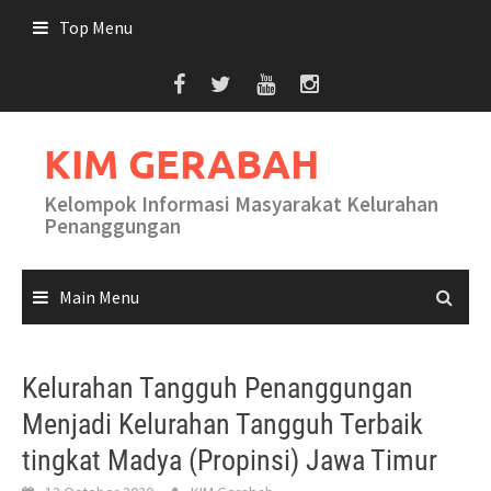
Skip
Top Menu
to
content
KIM GERABAH
Kelompok Informasi Masyarakat Kelurahan
Penanggungan
Main Menu
Kelurahan Tangguh Penanggungan
Menjadi Kelurahan Tangguh Terbaik
tingkat Madya (Propinsi) Jawa Timur