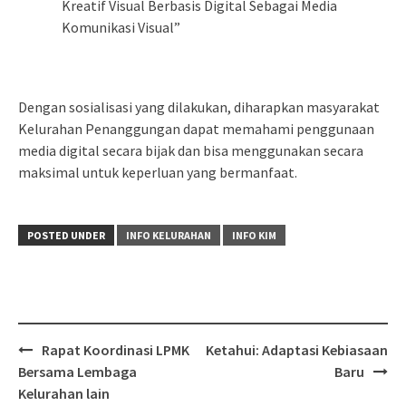
Kreatif Visual Berbasis Digital Sebagai Media
Komunikasi Visual”
Dengan sosialisasi yang dilakukan, diharapkan masyarakat
Kelurahan Penanggungan dapat memahami penggunaan
media digital secara bijak dan bisa menggunakan secara
maksimal untuk keperluan yang bermanfaat.
POSTED UNDER
INFO KELURAHAN
INFO KIM
Post
Rapat Koordinasi LPMK
Ketahui: Adaptasi Kebiasaan
navigation
Bersama Lembaga
Baru
Kelurahan lain