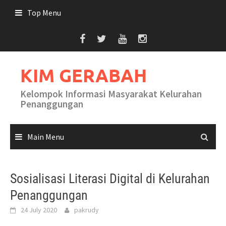
Skip
Top Menu
to
content
KIM GERABAH
Kelompok Informasi Masyarakat Kelurahan
Penanggungan
Main Menu
Sosialisasi Literasi Digital di Kelurahan
Penanggungan
24 July 2020
pakrudy