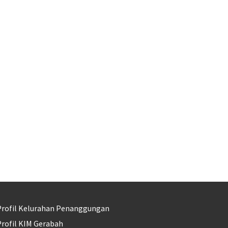
Profil Kelurahan Penanggungan
rofil KIM Gerabah