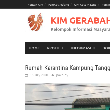
Skip
Kontak KIM
PemKot Malang
KIM Kota Malang
Komin
to
content
KIM GERABA
Kelompok Informasi Masyar
HOME
PROFIL
INFORMASI
DOK
Rumah Karantina Kampung Tang
15 July 2020
pakrudy