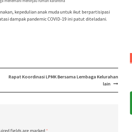
ga menemani meninjau rumah karantina
unakan, kepedulian anak muda untuk ikut berpartisipasi
si dampak pandemic COVID-19 ini patut diteladani.
Rapat Koordinasi LPMK Bersama Lembaga Kelurahan
lain
uired fields are marked
*