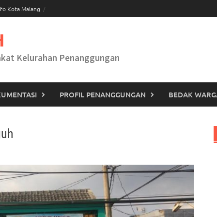
fo Kota Malang
H
akat Kelurahan Penanggungan
UMENTASI
PROFIL PENANGGUNGAN
BEDAK WARG
guh