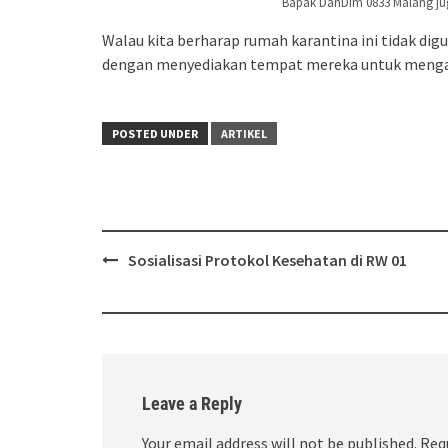
Bapak DanDim 0833 Malang ju
Walau kita berharap rumah karantina ini tidak dig
dengan menyediakan tempat mereka untuk mengata
POSTED UNDER
ARTIKEL
Post
Sosialisasi Protokol Kesehatan di RW 01
navigation
Leave a Reply
Your email address will not be published.
Req