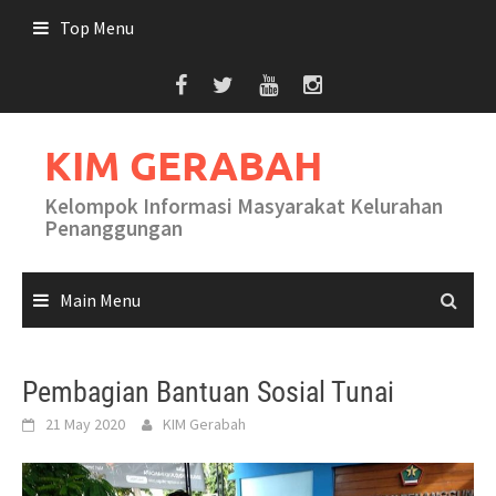
Skip
Top Menu
to
content
KIM GERABAH
Kelompok Informasi Masyarakat Kelurahan
Penanggungan
Main Menu
Pembagian Bantuan Sosial Tunai
21 May 2020
KIM Gerabah